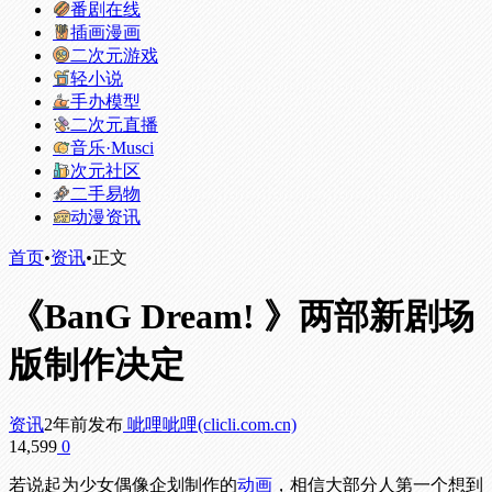
番剧在线
插画漫画
二次元游戏
轻小说
手办模型
二次元直播
音乐·Musci
次元社区
二手易物
动漫资讯
首页
•
资讯
•
正文
《BanG Dream! 》两部新剧场
版制作决定
资讯
2年前发布
呲哩呲哩(clicli.com.cn)
14,599
0
若说起为少女偶像企划制作的
动画
，相信大部分人第一个想到