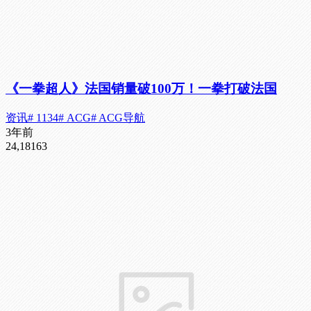
《一拳超人》法国销量破100万！一拳打破法国
资讯
# 1134
# ACG
# ACG导航
3年前
24,181
63