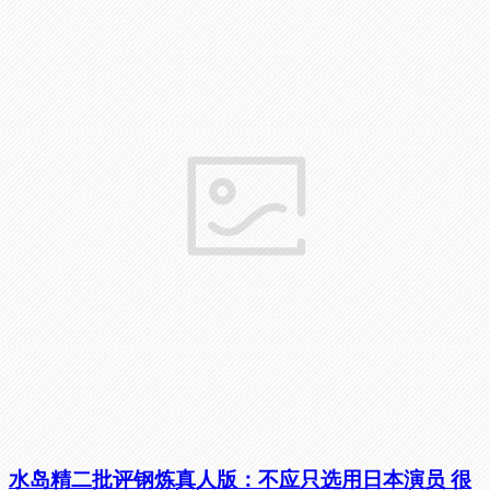
水岛精二批评钢炼真人版：不应只选用日本演员 很