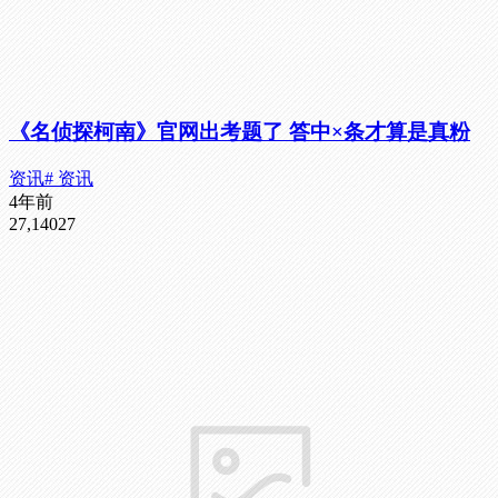
《名侦探柯南》官网出考题了 答中×条才算是真粉
资讯
# 资讯
4年前
27,140
27