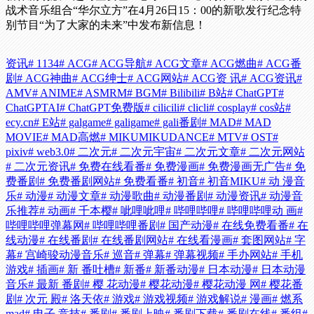
战术音乐组合“华尔立方”在4月26日15：00的新歌发行纪念特
别节目“为了大家的未来”中发布新信息！
资讯
# 1134
# ACG
# ACG导航
# ACG文章
# ACG燃曲
# ACG番
剧
# ACG神曲
# ACG绅士
# ACG网站
# ACG资 讯
# ACG资讯
#
AMV
# ANIME
# ASMRM
# BGM
# Bilibili
# B站
# ChatGPT
#
ChatGPTAI
# ChatGPT免费版
# cilicili
# clicli
# cosplay
# cos站
#
ecy.cn
# E站
# galgame
# galigame
# gali番剧
# MAD
# MAD
MOVIE
# MAD高燃
# MIKUMIKUDANCE
# MTV
# OST
#
pixiv
# web3.0
# 二次元
# 二次元宇宙
# 二次元文章
# 二次元网站
# 二次元资讯
# 免费在线看番
# 免费漫画
# 免费漫画无广告
# 免
费番剧
# 免费番剧网站
# 免费看番
# 初音
# 初音MIKU
# 动 漫音
乐
# 动漫
# 动漫文章
# 动漫歌曲
# 动漫番剧
# 动漫资讯
# 动漫音
乐推荐
# 动画
# 千本樱
# 呲哩呲哩
# 哔哩哔哩
# 哔哩哔哩动 画
#
哔哩哔哩弹幕网
# 哔哩哔哩番剧
# 国产动漫
# 在线免费看番
# 在
线动漫
# 在线番剧
# 在线番剧网站
# 在线看漫画
# 套图网站
# 字
幕
# 宫崎骏动漫音乐
# 巡音
# 弹幕
# 弹幕视频
# 手办网站
# 手机
游戏
# 插画
# 新 番吐槽
# 新番
# 新番动漫
# 日本动漫
# 日本动漫
音乐
# 最新 番剧
# 樱 花动漫
# 樱花动漫
# 樱花动漫 网
# 樱花番
剧
# 次元 殿
# 洛天依
# 游戏
# 游戏视频
# 游戏解说
# 漫画
# 燃系
mad
# 电子 竞技
# 番剧
# 番剧上映
# 番剧下载
# 番剧在线
# 番组
#