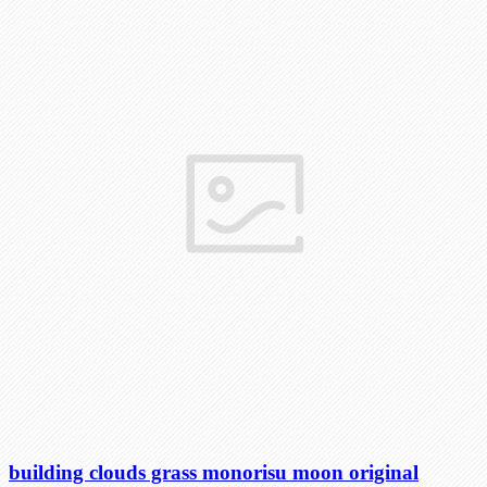
building clouds grass monorisu moon original