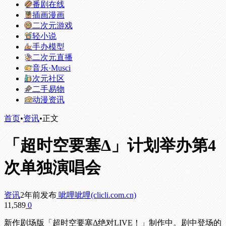
番剧在线
插画漫画
二次元游戏
轻小说
手办模型
二次元直播
音乐·Musci
次元社区
二手易物
动漫资讯
首页
•
资讯
•
正文
「超时空要塞Δ」计划举办第4
次单独演唱会
资讯
2年前发布
呲哩呲哩(clicli.com.cn)
11,589
0
新作剧场版「超时空要塞Δ绝对LIVE！」制作中。剧中登场的