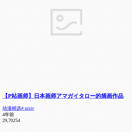
【P站画师】日本画师アマガイタロー的插画作品
动漫精选
# pixiv
4年前
29,702
54