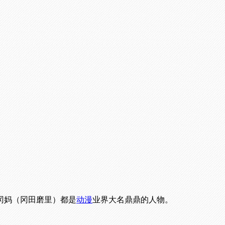
冈妈（冈田磨里）都是
动漫
业界大名鼎鼎的人物。