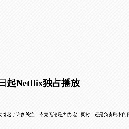
Netflix独占播放
就引起了许多关注，毕竟无论是声优花江夏树，还是负责剧本的