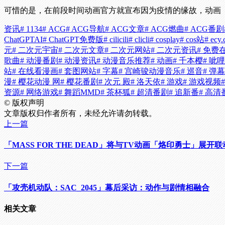
可惜的是，在前段时间动画官方就宣布因为疫情的缘故，动画
资讯
# 1134
# ACG
# ACG导航
# ACG文章
# ACG燃曲
# ACG番剧
ChatGPTAI
# ChatGPT免费版
# cilicili
# clicli
# cosplay
# cos站
# ecy.
元
# 二次元宇宙
# 二次元文章
# 二次元网站
# 二次元资讯
# 免费
歌曲
# 动漫番剧
# 动漫资讯
# 动漫音乐推荐
# 动画
# 千本樱
# 呲
站
# 在线看漫画
# 套图网站
# 字幕
# 宫崎骏动漫音乐
# 巡音
# 弹幕
漫
# 樱花动漫 网
# 樱花番剧
# 次元 殿
# 洛天依
# 游戏
# 游戏视频
资源
# 网络游戏
# 舞蹈MMD
# 茶杯狐
# 超清番剧
# 追新番
# 高清
©
版权声明
文章版权归作者所有，未经允许请勿转载。
上一篇
「MASS FOR THE DEAD」将与TV动画「烙印勇士」展开
下一篇
「攻壳机动队：SAC_2045」幕后采访：动作与剧情相融合
相关文章