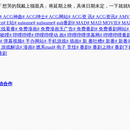
「想哭的我戴上猫面具」将延期上映，具体日期未定，一下就就
# ACG神曲
# ACG绅士
# ACG网站
# ACG资 讯
# ACG资讯
# AMV
cn
# E站
# galgame
# galigame
# gali番剧
# MAD
# MAD MOVIE
# M
在线看番
# 免费漫画
# 免费漫画无广告
# 免费番剧
# 免费番剧网站
哩呲哩
# 哔哩哔哩
# 哔哩哔哩动 画
# 哔哩哔哩弹幕网
# 哔哩哔哩番
# 弹幕视频
# 手办网站
# 手机游戏
# 插画
# 新 番吐槽
# 新番
# 新番
# 游戏解说
# 漫画
# 燃系mad
# 电子 竞技
# 番剧
# 番剧上映
# 番剧下
番剧
联动合作