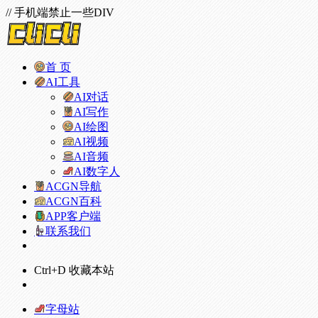
// 手机端禁止一些DIV
首 页
AI工具
AI对话
AI写作
AI绘图
AI视频
AI音频
AI数字人
ACGN导航
ACGN百科
APP客户端
联系我们
Ctrl+D 收藏本站
字母站