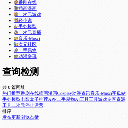
番剧在线
插画漫画
二次元游戏
轻小说
手办模型
二次元直播
音乐·Musci
次元社区
二手易物
动漫资讯
查询检测
共 0 篇网址
热门推荐
番剧在线
插画漫画
Cosplay
动漫资讯
音乐·Musci
字母站
手办模型
电影盒子
推荐APP
二手易物
AI工具
工具
游戏专区
资源
工具
二次元
停止运营
排序
发布
更新
浏览
点赞