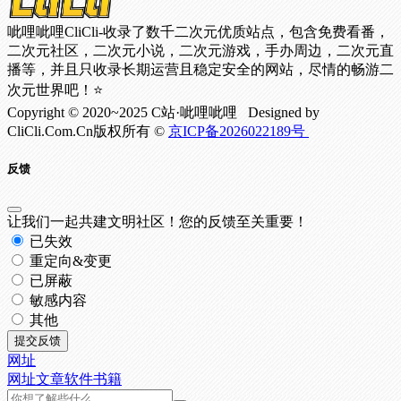
呲哩呲哩CliCli-收录了数千二次元优质站点，包含免费看番，
二次元社区，二次元小说，二次元游戏，手办周边，二次元直
播等，并且只收录长期运营且稳定安全的网站，尽情的畅游二
次元世界吧！⭐
Copyright © 2020~2025 C站·呲哩呲哩 Designed by
CliCli.Com.Cn版权所有 ©
京ICP备2026022189号
反馈
让我们一起共建文明社区！您的反馈至关重要！
已失效
重定向&变更
已屏蔽
敏感内容
其他
提交反馈
网址
网址
文章
软件
书籍