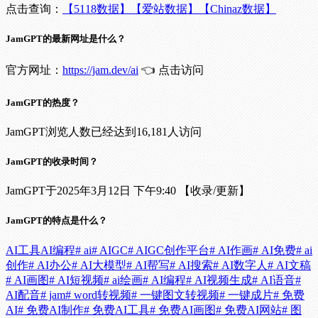
点击查询：
【5118数据】
【爱站数据】
【Chinaz数据】
JamGPT的最新网址是什么？
官方网址：
https://jam.dev/ai
👈 点击访问
JamGPT的热度？
JamGPT浏览人数已经达到16,181人访问
JamGPT的收录时间？
JamGPT于2025年3月12日 下午9:40 【收录/更新】
JamGPT的特点是什么？
AI工具
AI编程
# ai
# AIGC
# AIGC创作平台
# AI作画
# AI免费
# ai
创作
# AI办公
# AI大模型
# AI帮写
# AI搜索
# AI数字人
# AI文稿
# AI画图
# AI短视频
# ai绘画
# AI编程
# AI视频生成
# AI语音
#
AI配音
# jam
# word转视频
# 一键图文转视频
# 一键成片
# 免费
AI
# 免费AI制作
# 免费AI工具
# 免费AI画图
# 免费AI网站
# 图