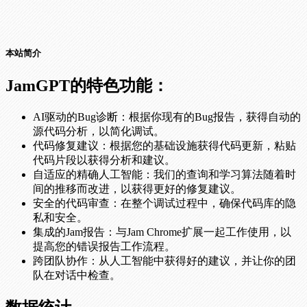
本站简介
JamGPT的特色功能：
AI驱动的Bug诊断：根据你现有的Bug报告，获得自动的
源代码分析，以简化调试。
代码修复建议：根据您的基础设施获得代码更新，粘贴
代码片段以获得分析和建议。
自适应的精确人工智能：我们的查询和学习算法随着时
间的推移而改进，以获得更好的修复建议。
安全的代码审查：在整个调试过程中，确保代码库的隐
私和安全。
集成的Jam报告：与Jam Chrome扩展一起工作使用，以
提高您的错误报告工作流程。
跨团队协作：从人工智能中获得好的建议，并让你的团
队在对话中检查。