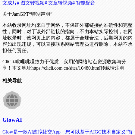
文成片
# 图文转视频
# 文章转视频
# 智能配音
关于JamGPT
“特别声明”
本站收录网址均来自于网络，不保证外部链接的准确性和完整
性，同时，对于该外部链接的指向，不由本站实际控制，在网
址收录时，该网页上的内容，都属于合规合法，后期网页的内
容如出现违规，可以直接联系网站管理员进行删除，本站不承
担任何责任。
CliCli-呲哩呲哩致力于优质、实用的网络站点资源收集与分
享！
本文地址https://clicli.com.cn/sites/10480.html转载请注明
相关导航
GlowAI
Glow是一款AI虚拟社交App，您可以基于AIGC技术自定义“智