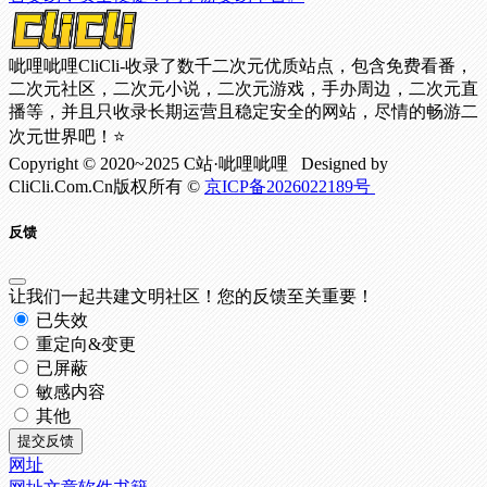
呲哩呲哩CliCli-收录了数千二次元优质站点，包含免费看番，
二次元社区，二次元小说，二次元游戏，手办周边，二次元直
播等，并且只收录长期运营且稳定安全的网站，尽情的畅游二
次元世界吧！⭐
Copyright © 2020~2025 C站·呲哩呲哩 Designed by
CliCli.Com.Cn版权所有 ©
京ICP备2026022189号
反馈
让我们一起共建文明社区！您的反馈至关重要！
已失效
重定向&变更
已屏蔽
敏感内容
其他
提交反馈
网址