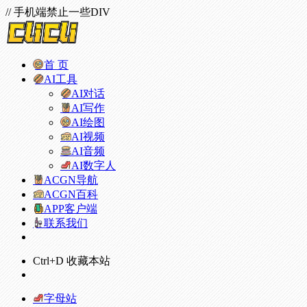
// 手机端禁止一些DIV
首 页
AI工具
AI对话
AI写作
AI绘图
AI视频
AI音频
AI数字人
ACGN导航
ACGN百科
APP客户端
联系我们
Ctrl+D 收藏本站
字母站