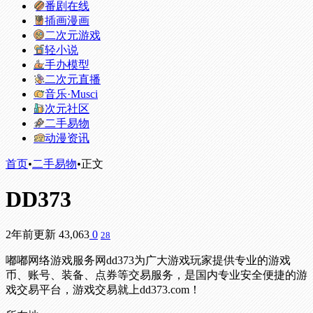
番剧在线
插画漫画
二次元游戏
轻小说
手办模型
二次元直播
音乐·Musci
次元社区
二手易物
动漫资讯
首页
•
二手易物
•
正文
DD373
2年前更新
43,063
0
28
嘟嘟网络游戏服务网dd373为广大游戏玩家提供专业的游戏
币、账号、装备、点券等交易服务，是国内专业安全便捷的游
戏交易平台，游戏交易就上dd373.com！