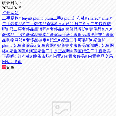
收录时间：
2024-10-15
打开网站
二手易物
# feiyu
# plum
# plum二手
# plum红布林
# share2
# zhier
#
二手奢侈品
# 二手奢侈品寄卖
# 只
# 只2
# 只二
# 只二买包靠谱
吗
# 只二买奢侈品靠谱吗
# 奢侈品
# 奢侈品养护
# 奢侈品包包
#
奢侈品回收
# 奢侈品寄卖
# 奢侈品手表
# 奢侈品清洗养护
# 奢侈
品购物网站
# 奢侈品鉴定
# 妃鱼
# 妃鱼二手可靠吗
# 妃鱼和
plum
# 妃鱼奢侈品
# 妃鱼官网
# 妃鱼寄卖奢侈品靠谱吗
# 妃鱼网
络
# 妃鱼闲置
# 淘宝妃鱼二手是正品吗
# 淘宝妃鱼二手直播卖
正品吗
# 红布林
# 跳蚤市场
# 闲置
# 闲置奢侈品
# 闲置物品交易
网站
# 飞鱼
妃鱼