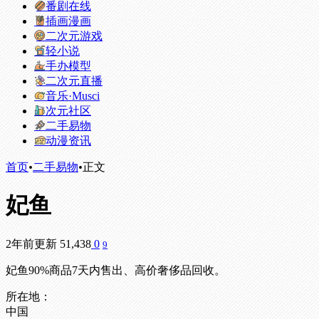
番剧在线
插画漫画
二次元游戏
轻小说
手办模型
二次元直播
音乐·Musci
次元社区
二手易物
动漫资讯
首页
•
二手易物
•
正文
妃鱼
2年前更新
51,438
0
9
妃鱼90%商品7天内售出、高价奢侈品回收。
所在地：
中国