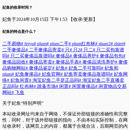
妃鱼的收录时间？
妃鱼于2024年10月15日 下午1:53 【收录/更新】
妃鱼的特点是什么？
二手易物
# feiyu
# plum
# plum二手
# plum红布林
# share2
# zhier
#
二手奢侈品
# 二手奢侈品寄卖
# 只
# 只2
# 只二
# 只二买包靠谱
吗
# 只二买奢侈品靠谱吗
# 奢侈品
# 奢侈品养护
# 奢侈品包包
#
奢侈品回收
# 奢侈品寄卖
# 奢侈品手表
# 奢侈品清洗养护
# 奢侈
品购物网站
# 奢侈品鉴定
# 妃鱼
# 妃鱼二手可靠吗
# 妃鱼和
plum
# 妃鱼奢侈品
# 妃鱼官网
# 妃鱼寄卖奢侈品靠谱吗
# 妃鱼网
络
# 妃鱼闲置
# 淘宝妃鱼二手是正品吗
# 淘宝妃鱼二手直播卖
正品吗
# 红布林
# 跳蚤市场
# 闲置
# 闲置奢侈品
# 闲置物品交易
网站
# 飞鱼
关于妃鱼
“特别声明”
本站收录网址均来自于网络，不保证外部链接的准确性和完整
性，同时，对于该外部链接的指向，不由本站实际控制，在网
址收录时，该网页上的内容，都属于合规合法，后期网页的内