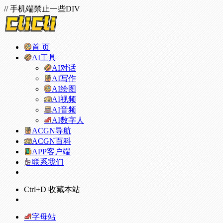
// 手机端禁止一些DIV
首 页
AI工具
AI对话
AI写作
AI绘图
AI视频
AI音频
AI数字人
ACGN导航
ACGN百科
APP客户端
联系我们
Ctrl+D 收藏本站
字母站