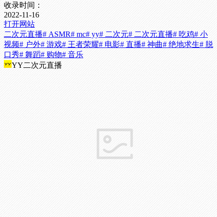
收录时间：
2022-11-16
打开网站
二次元直播
# ASMR
# mc
# yy
# 二次元
# 二次元直播
# 吃鸡
# 小
视频
# 户外
# 游戏
# 王者荣耀
# 电影
# 直播
# 神曲
# 绝地求生
# 脱
口秀
# 舞蹈
# 购物
# 音乐
YY二次元直播