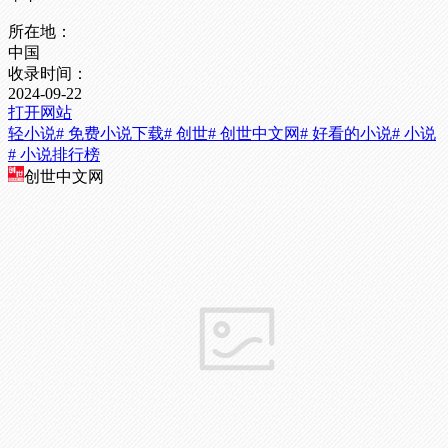
所在地：
中国
收录时间：
2024-09-22
打开网站
轻小说
# 免费小说下载
# 创世
# 创世中文网
# 好看的小说
# 小说
# 小说排行榜
创世中文网