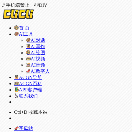
// 手机端禁止一些DIV
首 页
AI工具
AI对话
AI写作
AI绘图
AI视频
AI音频
AI数字人
ACGN导航
ACGN百科
APP客户端
联系我们
Ctrl+D 收藏本站
字母站