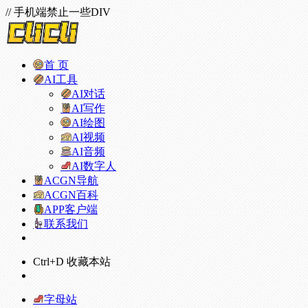
// 手机端禁止一些DIV
首 页
AI工具
AI对话
AI写作
AI绘图
AI视频
AI音频
AI数字人
ACGN导航
ACGN百科
APP客户端
联系我们
Ctrl+D 收藏本站
字母站