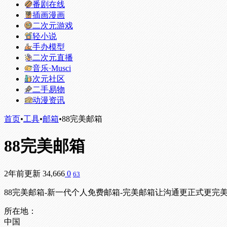
番剧在线
插画漫画
二次元游戏
轻小说
手办模型
二次元直播
音乐·Musci
次元社区
二手易物
动漫资讯
首页
•
工具
•
邮箱
•
88完美邮箱
88完美邮箱
2年前更新
34,666
0
63
88完美邮箱-新一代个人免费邮箱-完美邮箱让沟通更正式更完
所在地：
中国