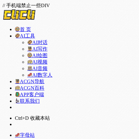
// 手机端禁止一些DIV
首 页
AI工具
AI对话
AI写作
AI绘图
AI视频
AI音频
AI数字人
ACGN导航
ACGN百科
APP客户端
联系我们
Ctrl+D 收藏本站
字母站