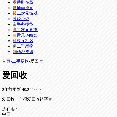
番剧在线
插画漫画
二次元游戏
轻小说
手办模型
二次元直播
音乐·Musci
次元社区
二手易物
动漫资讯
首页
•
二手易物
•
爱回收
爱回收
2年前更新
40,255
0
47
爱回收一个很爱回收得平台
所在地：
中国