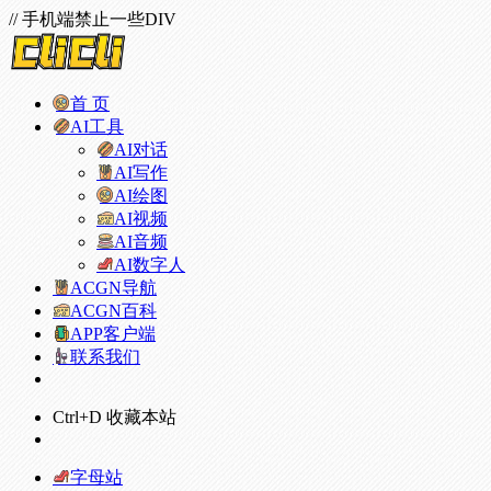
// 手机端禁止一些DIV
首 页
AI工具
AI对话
AI写作
AI绘图
AI视频
AI音频
AI数字人
ACGN导航
ACGN百科
APP客户端
联系我们
Ctrl+D 收藏本站
字母站