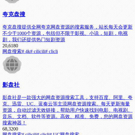
夸克盘搜
夸克盘搜提供全网夸克网盘资源的搜索服务，站长每天会更新
不少于1000个资源，包括但不限于影视、小说，短剧，电视
剧，我们还提供热门短剧资源
20,618
0
网盘搜索
# 4k
# cilicili
# clicli
影盘社
影盘社是一款强大的网盘资源搜索工具，支持百度、阿里、夸
克、迅雷、UC、蓝奏云等主流网盘资源搜索。每天更新海量
资源，自动过滤无效链接，帮助用户快速找到电影、电视剧、
音乐、文档、软件等资源。高效、精准、免费，您的网盘资源
搜索神器！
68,320
0
网盘搜索
# cilicili
# clicli
# UC网盘搜索