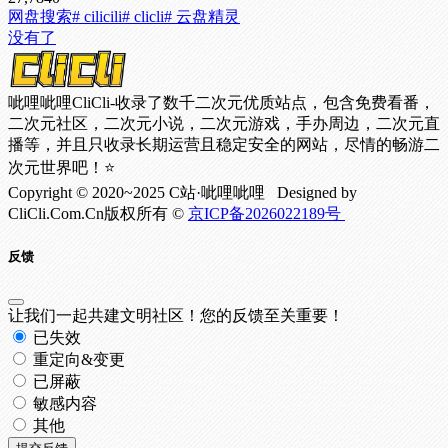
网盘搜索
# cilicili
# clicli
# 云盘精灵
没有了
呲哩呲哩CliCli-收录了数千二次元优质站点，包含免费看番，
二次元社区，二次元小说，二次元游戏，手办周边，二次元直
播等，并且只收录长期运营且稳定安全的网站，尽情的畅游二
次元世界吧！⭐
Copyright © 2020~2025 C站·呲哩呲哩 Designed by
CliCli.Com.Cn版权所有 ©
京ICP备2026022189号
反馈
让我们一起共建文明社区！您的反馈至关重要！
已失效
重定向&变更
已屏蔽
敏感内容
其他