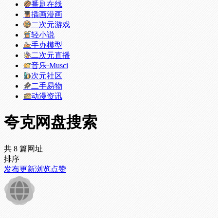
番剧在线
插画漫画
二次元游戏
轻小说
手办模型
二次元直播
音乐·Musci
次元社区
二手易物
动漫资讯
夸克网盘搜索
共 8 篇网址
排序
发布
更新
浏览
点赞