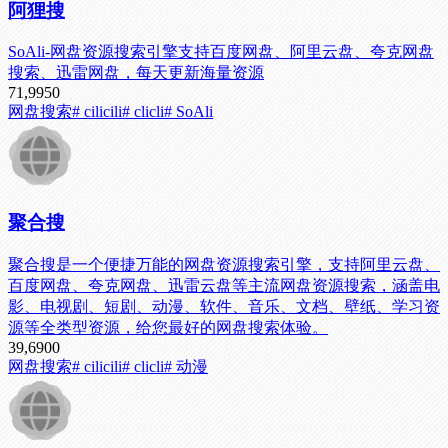
阿狸搜
SoAli-网盘资源搜索引擎支持百度网盘、阿里云盘、夸克网盘
搜索、迅雷网盘，每天更新海量资源
71,995
0
网盘搜索
# cilicili
# clicli
# SoAli
聚合搜
聚合搜是一个便捷万能的网盘资源搜索引擎，支持阿里云盘、
百度网盘、夸克网盘、迅雷云盘等主流网盘资源搜索，涵盖电
影、电视剧、短剧、动漫、软件、音乐、文档、壁纸、学习资
源等全类型资源，给您最好的网盘搜索体验。
39,690
0
网盘搜索
# cilicili
# clicli
# 动漫