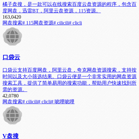
橘子盘搜，是一款可以在线搜索百度云盘资源的程序，包含百
度网盘，迅雷BT，阿里云盘资源，115资源。
163,042
0
网盘搜索
# 115网盘资源
# cilicili
# clicli
口袋云
口袋云支持百度网盘，阿里云盘，夸克网盘资源搜索，支持按
时间以及大小筛选结果。口袋云便是一个非常实用的网盘资源
搜索工具，提供了简单易用的搜索功能，帮助用户快速找到所
需的资源。
42,078
0
网盘搜索
# cilicili
# clicli
# 呲哩呲哩
V盘搜