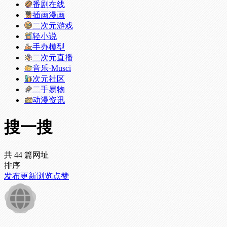
番剧在线
插画漫画
二次元游戏
轻小说
手办模型
二次元直播
音乐·Musci
次元社区
二手易物
动漫资讯
搜一搜
共 44 篇网址
排序
发布
更新
浏览
点赞