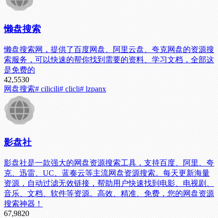
懒盘搜索
懒盘搜索网，提供了百度网盘、阿里云盘、夸克网盘的资源搜
索服务，可以快速的帮你找到需要的资料、学习文档，全部这
是免费的
42,553
0
网盘搜索
# cilicili
# clicli
# lzpanx
影盘社
影盘社是一款强大的网盘资源搜索工具，支持百度、阿里、夸
克、迅雷、UC、蓝奏云等主流网盘资源搜索。每天更新海量
资源，自动过滤无效链接，帮助用户快速找到电影、电视剧、
音乐、文档、软件等资源。高效、精准、免费，您的网盘资源
搜索神器！
67,982
0