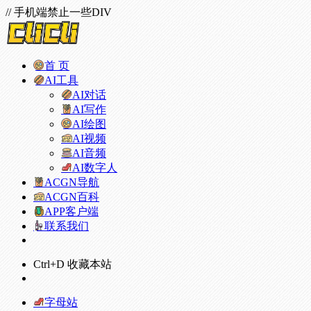
// 手机端禁止一些DIV
首 页
AI工具
AI对话
AI写作
AI绘图
AI视频
AI音频
AI数字人
ACGN导航
ACGN百科
APP客户端
联系我们
Ctrl+D 收藏本站
字母站