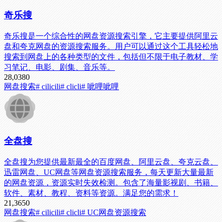
奇乐搜
奇乐搜是一个综合性的网盘资源搜索引擎，它主要提供阿里云
盘和夸克网盘的资源搜索服务。用户可以通过这个工具轻松地
搜索到网盘上的各种类型的文件，包括但不限于电子教材、学
习笔记、电影、剧集、音乐等。
28,038
0
网盘搜索
# cilicili
# clicli
# 呲哩呲哩
全盘搜
全盘搜为您提供最新最全的百度网盘、阿里云盘、夸克云盘、
迅雷网盘、UC网盘等网盘资源搜索服务，每天更新大量最新
的网盘资源，资源实时失效检测。包含了海量影视剧、书籍、
软件、素材、教程、资料等资源。满足您的需求！
21,365
0
网盘搜索
# cilicili
# clicli
# UC网盘资源搜索