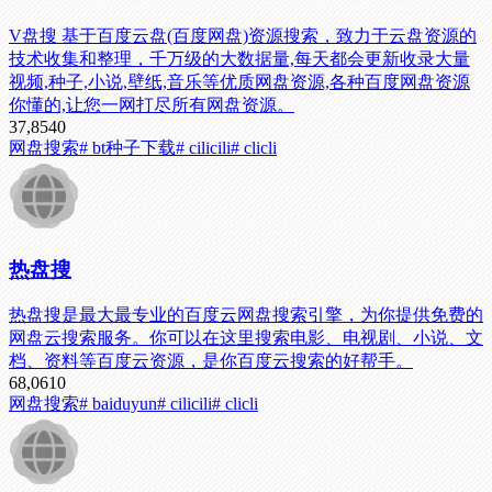
V盘搜 基于百度云盘(百度网盘)资源搜索，致力于云盘资源的
技术收集和整理，千万级的大数据量,每天都会更新收录大量
视频,种子,小说,壁纸,音乐等优质网盘资源,各种百度网盘资源
你懂的,让您一网打尽所有网盘资源。
37,854
0
网盘搜索
# bt种子下载
# cilicili
# clicli
热盘搜
热盘搜是最大最专业的百度云网盘搜索引擎，为你提供免费的
网盘云搜索服务。你可以在这里搜索电影、电视剧、小说、文
档、资料等百度云资源，是你百度云搜索的好帮手。
68,061
0
网盘搜索
# baiduyun
# cilicili
# clicli