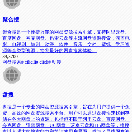
聚合搜
聚合搜是一个便捷万能的网盘资源搜索引擎，支持阿里云盘、
百度网盘、夸克网盘、迅雷云盘等主流网盘资源搜索，涵盖电
影、电视剧、短剧、动漫、软件、音乐、文档、壁纸、学习资
源等全类型资源，给您最好的网盘搜索体验。
39,370
0
网盘搜索
# cilicili
# clicli
# 动漫
盘搜
盘搜是一个专业的网盘资源搜索引擎，旨在为用户提供一个免
费、高效的网盘资源搜索平台。用户可以通过盘搜快速找到存
储在各大网盘上的资源，包括但不限于阿里云盘、百度网盘、
夸克网盘、迅雷网盘、UC网盘、蓝奏云盘和115网盘等，搜搜
盘以其强大的搜索能力和简洁的用户界面，成为了寻找网盘资