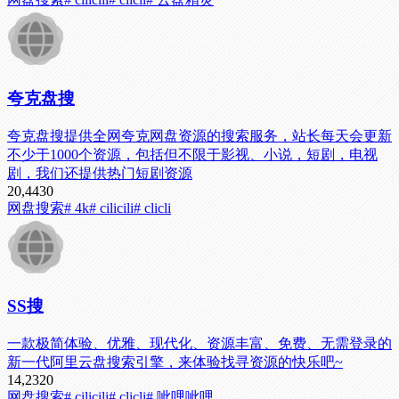
夸克盘搜
夸克盘搜提供全网夸克网盘资源的搜索服务，站长每天会更新
不少于1000个资源，包括但不限于影视、小说，短剧，电视
剧，我们还提供热门短剧资源
20,443
0
网盘搜索
# 4k
# cilicili
# clicli
SS搜
一款极简体验、优雅、现代化、资源丰富、免费、无需登录的
新一代阿里云盘搜索引擎，来体验找寻资源的快乐吧~
14,232
0
网盘搜索
# cilicili
# clicli
# 呲哩呲哩