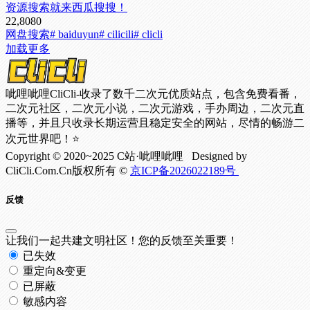
资源搜索就来西瓜搜搜！
22,808
0
网盘搜索
# baiduyun
# cilicili
# clicli
加载更多
呲哩呲哩CliCli-收录了数千二次元优质站点，包含免费看番，
二次元社区，二次元小说，二次元游戏，手办周边，二次元直
播等，并且只收录长期运营且稳定安全的网站，尽情的畅游二
次元世界吧！⭐
Copyright © 2020~2025 C站·呲哩呲哩 Designed by
CliCli.Com.Cn版权所有 ©
京ICP备2026022189号
反馈
让我们一起共建文明社区！您的反馈至关重要！
已失效
重定向&变更
已屏蔽
敏感内容