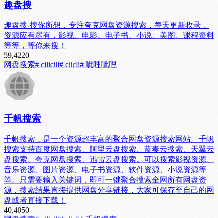
趣盘搜
趣盘搜-搜你所想，专注夸克网盘资源搜索，每天更新收录，
资源应有尽有，影视、电影、电子书、小说、美图、课程资料
等等，等你来搜！
59,422
0
网盘搜索
# cilicili
# clicli
# 呲哩呲哩
千帆搜索
千帆搜索，是一个资源超丰富的聚合网盘资源搜索网站。千帆
搜索支持百度网盘搜索、阿里云盘搜索、蓝奏云搜索、天翼云
盘搜索、夸克网盘搜索、迅雷云盘搜索。可以搜索影视资源、
音乐资源、图片资源、电子书资源、软件资源、小说资源等
等。只需要输入关键词，即可一键聚合搜索全网所有网盘资
源，搜索结果直接提供网盘分享链接，大家可保存至自己的网
盘或者直接下载！
40,405
0