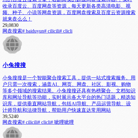
收录百度云、百度网盘等资源，每天更新各类高清电影、视
频、种子、小说等网盘资源，百度网盘搜索及百度云资源搜索
就来盘么么！
29,083
0
网盘搜索
# baiduyun
# cilicili
# clicli
小兔搜搜
小兔搜搜是一个智能聚合搜索工具，提供一站式搜索服务。用
户只需一次搜索，涵盖AI、网页、网盘、社区、影视、购物
等多个领域的搜索结果。小兔搜搜还具有热榜聚合、文档知识
库和网址导航等功能，实时展示各大平台的热门话题，精选知
识库，提供垂直网站导航，包括AI导航、产品运营导航、设
计师导航和法律导航，帮助用户快速直达常用网站
39,524
0
网盘搜索
# cilicili
# clicli
# 呲哩呲哩