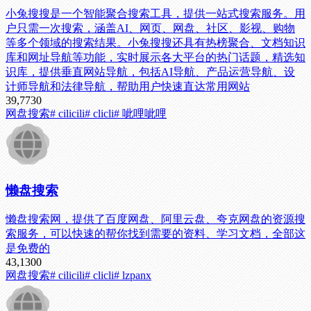
小兔搜搜是一个智能聚合搜索工具，提供一站式搜索服务。用
户只需一次搜索，涵盖AI、网页、网盘、社区、影视、购物
等多个领域的搜索结果。小兔搜搜还具有热榜聚合、文档知识
库和网址导航等功能，实时展示各大平台的热门话题，精选知
识库，提供垂直网站导航，包括AI导航、产品运营导航、设
计师导航和法律导航，帮助用户快速直达常用网站
39,773
0
网盘搜索
# cilicili
# clicli
# 呲哩呲哩
懒盘搜索
懒盘搜索网，提供了百度网盘、阿里云盘、夸克网盘的资源搜
索服务，可以快速的帮你找到需要的资料、学习文档，全部这
是免费的
43,130
0
网盘搜索
# cilicili
# clicli
# lzpanx