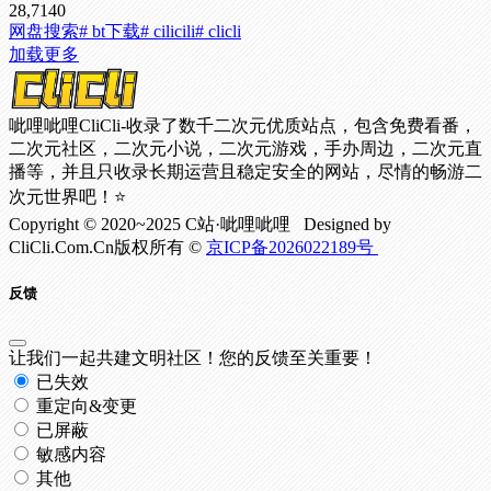
28,714
0
网盘搜索
# bt下载
# cilicili
# clicli
加载更多
呲哩呲哩CliCli-收录了数千二次元优质站点，包含免费看番，
二次元社区，二次元小说，二次元游戏，手办周边，二次元直
播等，并且只收录长期运营且稳定安全的网站，尽情的畅游二
次元世界吧！⭐
Copyright © 2020~2025 C站·呲哩呲哩 Designed by
CliCli.Com.Cn版权所有 ©
京ICP备2026022189号
反馈
让我们一起共建文明社区！您的反馈至关重要！
已失效
重定向&变更
已屏蔽
敏感内容
其他