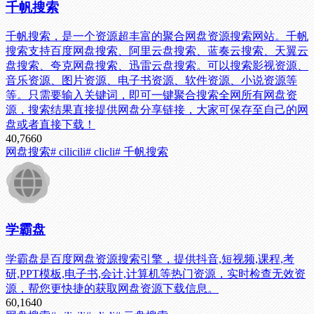
千帆搜索
千帆搜索，是一个资源超丰富的聚合网盘资源搜索网站。千帆
搜索支持百度网盘搜索、阿里云盘搜索、蓝奏云搜索、天翼云
盘搜索、夸克网盘搜索、迅雷云盘搜索。可以搜索影视资源、
音乐资源、图片资源、电子书资源、软件资源、小说资源等
等。只需要输入关键词，即可一键聚合搜索全网所有网盘资
源，搜索结果直接提供网盘分享链接，大家可保存至自己的网
盘或者直接下载！
40,766
0
网盘搜索
# cilicili
# clicli
# 千帆搜索
学霸盘
学霸盘是百度网盘资源搜索引擎，提供抖音,短视频,课程,考
研,PPT模板,电子书,会计,计算机等热门资源，实时检查无效资
源，帮您更快捷的获取网盘资源下载信息。
60,164
0