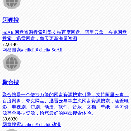
阿狸搜
SoAli-网盘资源搜索引擎支持百度网盘、阿里云盘、夸克网盘
搜索、迅雷网盘，每天更新海量资源
72,014
0
网盘搜索
# cilicili
# clicli
# SoAli
聚合搜
聚合搜是一个便捷万能的网盘资源搜索引擎，支持阿里云盘、
百度网盘、夸克网盘、迅雷云盘等主流网盘资源搜索，涵盖电
影、电视剧、短剧、动漫、软件、音乐、文档、壁纸、学习资
源等全类型资源，给您最好的网盘搜索体验。
39,693
0
网盘搜索
# cilicili
# clicli
# 动漫