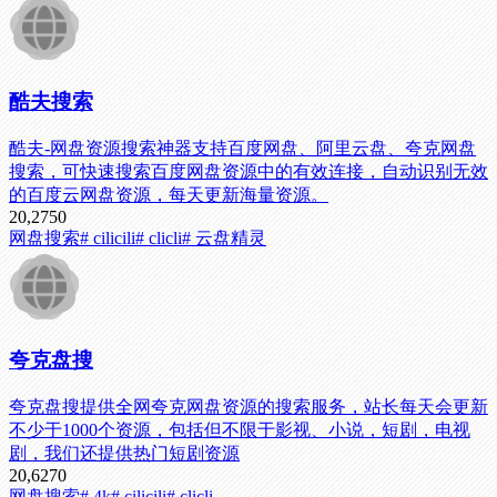
酷夫搜索
酷夫-网盘资源搜索神器支持百度网盘、阿里云盘、夸克网盘
搜索，可快速搜索百度网盘资源中的有效连接，自动识别无效
的百度云网盘资源，每天更新海量资源。
20,275
0
网盘搜索
# cilicili
# clicli
# 云盘精灵
夸克盘搜
夸克盘搜提供全网夸克网盘资源的搜索服务，站长每天会更新
不少于1000个资源，包括但不限于影视、小说，短剧，电视
剧，我们还提供热门短剧资源
20,627
0
网盘搜索
# 4k
# cilicili
# clicli