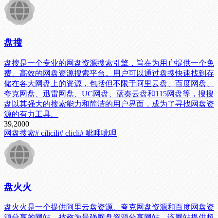
盘搜
盘搜是一个专业的网盘资源搜索引擎，旨在为用户提供一个免
费、高效的网盘资源搜索平台。用户可以通过盘搜快速找到存
储在各大网盘上的资源，包括但不限于阿里云盘、百度网盘、
夸克网盘、迅雷网盘、UC网盘、蓝奏云盘和115网盘等，搜搜
盘以其强大的搜索能力和简洁的用户界面，成为了寻找网盘资
源的有力工具。
39,200
0
网盘搜索
# cilicili
# clicli
# 呲哩呲哩
盘火火
盘火火是一个提供阿里云盘资源、夸克网盘资源和百度网盘资
源分享的网站，被称为最强网盘资源分享网站。该网站提供超