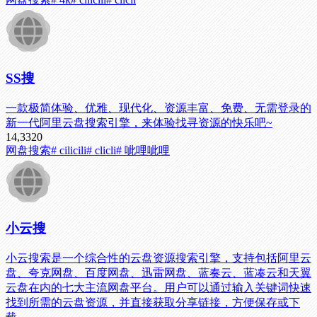
SS搜
一款极简体验、优雅、现代化、资源丰富、免费、无需登录的
新一代阿里云盘搜索引擎，来体验找寻资源的快乐吧~
14,332
0
网盘搜索
# cilicili
# clicli
# 呲哩呲哩
小云搜
小云搜索是一个综合性的云盘资源搜索引擎，支持包括阿里云
盘、夸克网盘、百度网盘、迅雷网盘、蓝奏云、蓝凑云和天翼
云盘在内的七大主流网盘平台。用户可以通过输入关键词快速
找到所需的云盘资源，并直接获取分享链接，方便保存或下