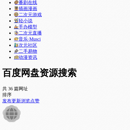
番剧在线
插画漫画
二次元游戏
轻小说
手办模型
二次元直播
音乐·Musci
次元社区
二手易物
动漫资讯
百度网盘资源搜索
共 36 篇网址
排序
发布
更新
浏览
点赞