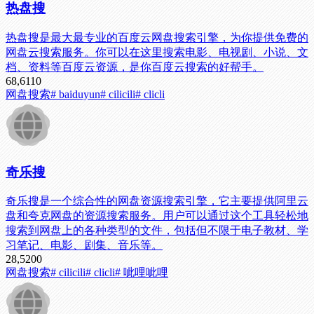
热盘搜
热盘搜是最大最专业的百度云网盘搜索引擎，为你提供免费的
网盘云搜索服务。你可以在这里搜索电影、电视剧、小说、文
档、资料等百度云资源，是你百度云搜索的好帮手。
68,611
0
网盘搜索
# baiduyun
# cilicili
# clicli
奇乐搜
奇乐搜是一个综合性的网盘资源搜索引擎，它主要提供阿里云
盘和夸克网盘的资源搜索服务。用户可以通过这个工具轻松地
搜索到网盘上的各种类型的文件，包括但不限于电子教材、学
习笔记、电影、剧集、音乐等。
28,520
0
网盘搜索
# cilicili
# clicli
# 呲哩呲哩