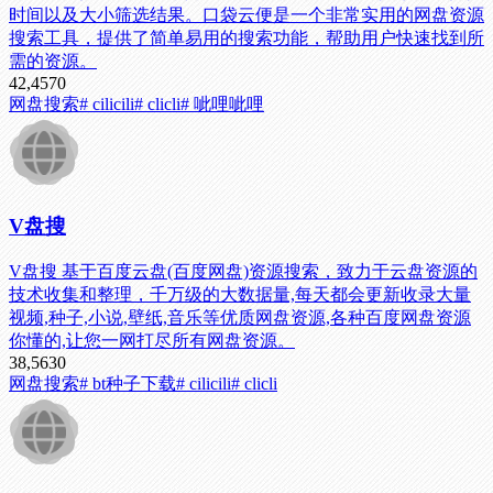
时间以及大小筛选结果。口袋云便是一个非常实用的网盘资源
搜索工具，提供了简单易用的搜索功能，帮助用户快速找到所
需的资源。
42,457
0
网盘搜索
# cilicili
# clicli
# 呲哩呲哩
V盘搜
V盘搜 基于百度云盘(百度网盘)资源搜索，致力于云盘资源的
技术收集和整理，千万级的大数据量,每天都会更新收录大量
视频,种子,小说,壁纸,音乐等优质网盘资源,各种百度网盘资源
你懂的,让您一网打尽所有网盘资源。
38,563
0
网盘搜索
# bt种子下载
# cilicili
# clicli