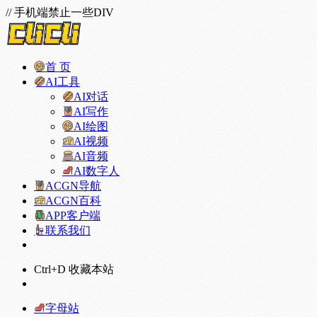
// 手机端禁止一些DIV
首 页
AI工具
AI对话
AI写作
AI绘图
AI视频
AI音频
AI数字人
ACGN导航
ACGN百科
APP客户端
联系我们
Ctrl+D 收藏本站
字母站