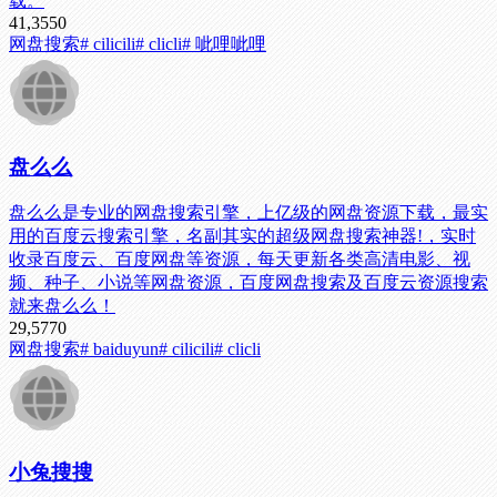
载。
41,355
0
网盘搜索
# cilicili
# clicli
# 呲哩呲哩
盘么么
盘么么是专业的网盘搜索引擎，上亿级的网盘资源下载，最实
用的百度云搜索引擎，名副其实的超级网盘搜索神器!，实时
收录百度云、百度网盘等资源，每天更新各类高清电影、视
频、种子、小说等网盘资源，百度网盘搜索及百度云资源搜索
就来盘么么！
29,577
0
网盘搜索
# baiduyun
# cilicili
# clicli
小兔搜搜