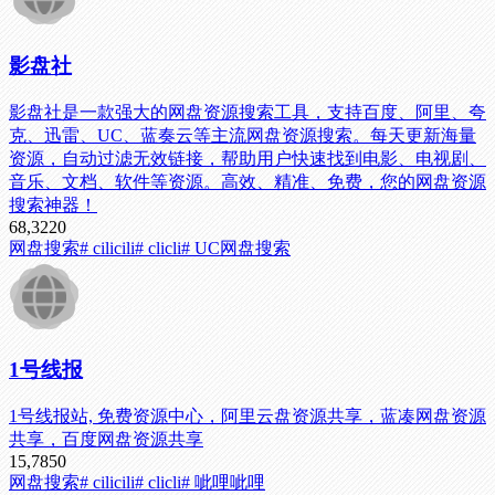
影盘社
影盘社是一款强大的网盘资源搜索工具，支持百度、阿里、夸
克、迅雷、UC、蓝奏云等主流网盘资源搜索。每天更新海量
资源，自动过滤无效链接，帮助用户快速找到电影、电视剧、
音乐、文档、软件等资源。高效、精准、免费，您的网盘资源
搜索神器！
68,322
0
网盘搜索
# cilicili
# clicli
# UC网盘搜索
1号线报
1号线报站, 免费资源中心，阿里云盘资源共享，蓝凑网盘资源
共享，百度网盘资源共享
15,785
0
网盘搜索
# cilicili
# clicli
# 呲哩呲哩