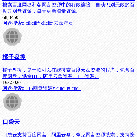
搜索百度网盘和各网盘资源中的有效连接，自动识别无效的百
度云网盘资源，每天更新海量资源。
68,845
0
网盘搜索
# cilicili
# clicli
# 云盘精灵
橘子盘搜
橘子盘搜，是一款可以在线搜索百度云盘资源的程序，包含百
度网盘，迅雷BT，阿里云盘资源，115资源。
163,502
0
网盘搜索
# 115网盘资源
# cilicili
# clicli
口袋云
口袋云支持百度网盘，阿里云盘，夸克网盘资源搜索，支持按