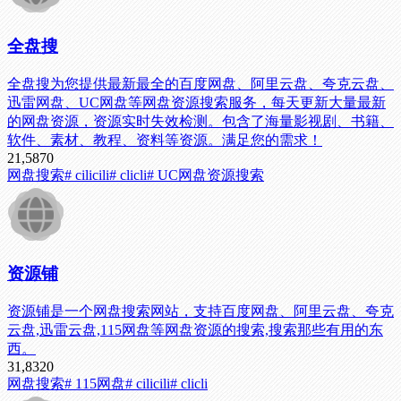
全盘搜
全盘搜为您提供最新最全的百度网盘、阿里云盘、夸克云盘、
迅雷网盘、UC网盘等网盘资源搜索服务，每天更新大量最新
的网盘资源，资源实时失效检测。包含了海量影视剧、书籍、
软件、素材、教程、资料等资源。满足您的需求！
21,587
0
网盘搜索
# cilicili
# clicli
# UC网盘资源搜索
资源铺
资源铺是一个网盘搜索网站，支持百度网盘、阿里云盘、夸克
云盘,迅雷云盘,115网盘等网盘资源的搜索,搜索那些有用的东
西。
31,832
0
网盘搜索
# 115网盘
# cilicili
# clicli