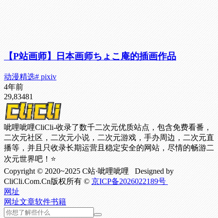
【P站画师】日本画师ちょこ庵的插画作品
动漫精选
# pixiv
4年前
29,834
81
呲哩呲哩CliCli-收录了数千二次元优质站点，包含免费看番，
二次元社区，二次元小说，二次元游戏，手办周边，二次元直
播等，并且只收录长期运营且稳定安全的网站，尽情的畅游二
次元世界吧！⭐
Copyright © 2020~2025 C站·呲哩呲哩 Designed by
CliCli.Com.Cn版权所有 ©
京ICP备2026022189号
网址
网址
文章
软件
书籍