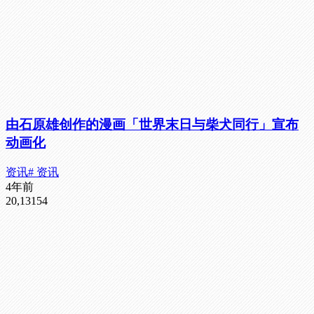
由石原雄创作的漫画「世界末日与柴犬同行」宣布
动画化
资讯
# 资讯
4年前
20,131
54