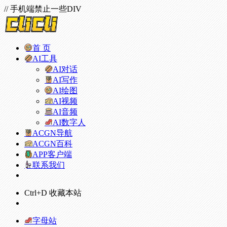
// 手机端禁止一些DIV
首 页
AI工具
AI对话
AI写作
AI绘图
AI视频
AI音频
AI数字人
ACGN导航
ACGN百科
APP客户端
联系我们
Ctrl+D 收藏本站
字母站