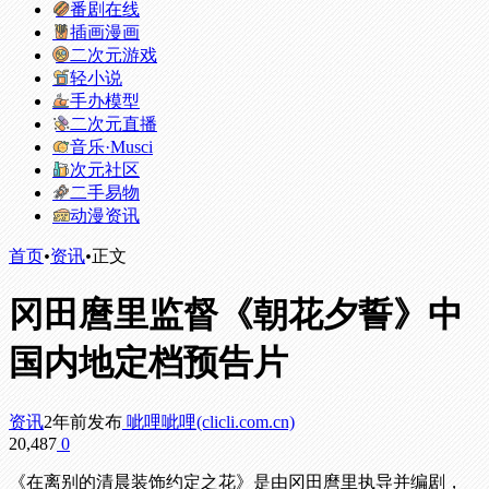
番剧在线
插画漫画
二次元游戏
轻小说
手办模型
二次元直播
音乐·Musci
次元社区
二手易物
动漫资讯
首页
•
资讯
•
正文
冈田麿里监督《朝花夕誓》中
国内地定档预告片
资讯
2年前发布
呲哩呲哩(clicli.com.cn)
20,487
0
《在离别的清晨装饰约定之花》是由冈田麿里执导并编剧，