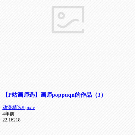
【P站画师选】画师poppuqn的作品（3）
动漫精选
# pixiv
4年前
22,162
18