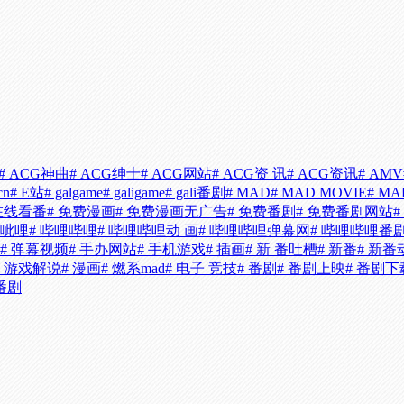
# ACG神曲
# ACG绅士
# ACG网站
# ACG资 讯
# ACG资讯
# AMV
cn
# E站
# galgame
# galigame
# gali番剧
# MAD
# MAD MOVIE
# M
在线看番
# 免费漫画
# 免费漫画无广告
# 免费番剧
# 免费番剧网站
哩呲哩
# 哔哩哔哩
# 哔哩哔哩动 画
# 哔哩哔哩弹幕网
# 哔哩哔哩番
# 弹幕视频
# 手办网站
# 手机游戏
# 插画
# 新 番吐槽
# 新番
# 新番
# 游戏解说
# 漫画
# 燃系mad
# 电子 竞技
# 番剧
# 番剧上映
# 番剧下
番剧