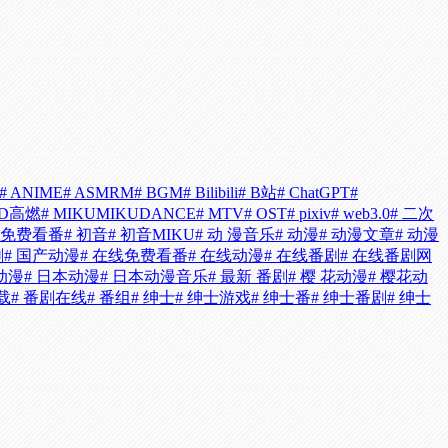
# ANIME
# ASMRM
# BGM
# Bilibili
# B站
# ChatGPT
#
AD高燃
# MIKUMIKUDANCE
# MTV
# OST
# pixiv
# web3.0
# 二次
# 免费看番
# 初音
# 初音MIKU
# 动 漫音乐
# 动漫
# 动漫文章
# 动漫
剧
# 国产动漫
# 在线免费看番
# 在线动漫
# 在线番剧
# 在线番剧网
动漫
# 日本动漫
# 日本动漫音乐
# 最新 番剧
# 樱 花动漫
# 樱花动
载
# 番剧在线
# 番组
# 绅士
# 绅士游戏
# 绅士番
# 绅士番剧
# 绅士