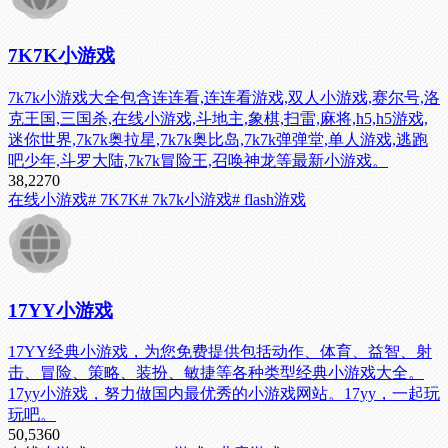
7K7K小游戏
7k7k小游戏大全包含连连看,连连看游戏,双人小游戏,赛尔号,洛
克王国,三国杀,在线小游戏,斗地主,象棋,扫雷,麻将,h5,h5游戏,
迷你世界,7k7k奥拉星,7k7k奥比岛,7k7k弹弹堂,单人游戏,逃跑
吧少年,斗罗大陆,7k7k冒险王,召唤神龙等最新小游戏。
38,227
0
在线小游戏
# 7K7K
# 7k7k小游戏
# flash游戏
17YY小游戏
17YY经典小游戏，为您免费提供包括动作、体育、益智、射
击、冒险、策略、装扮、敏捷等各种类型经典小游戏大全。
17yy小游戏，努力做国内最优秀的小游戏网站。17yy，一起玩
玩吧。
50,536
0