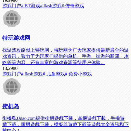
19,999
0
游戏门户
# BT游戏
# flash游戏
# 传奇游戏
特玩游戏网
找游戏攻略就上特玩网，特玩网为广大玩家提供最新最全的游
戏资讯，致力于为玩家们提供的单机、手游、端游的新闻、攻
略等等内容，还有丰富的游戏资源等待用户体验。
13,298
0
游戏门户
# flash游戏
# 儿童游戏
# 免费小游戏
街机岛
街機島JJdao.com提供街機遊戲下載，掌機遊戲下載，手機遊
戲下載，家機遊戲下載，模擬器遊戲下載等遊戲大全資訊和下
載中心！