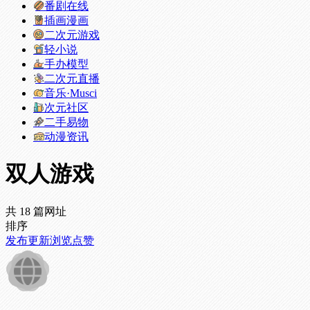
番剧在线
插画漫画
二次元游戏
轻小说
手办模型
二次元直播
音乐·Musci
次元社区
二手易物
动漫资讯
双人游戏
共 18 篇网址
排序
发布
更新
浏览
点赞