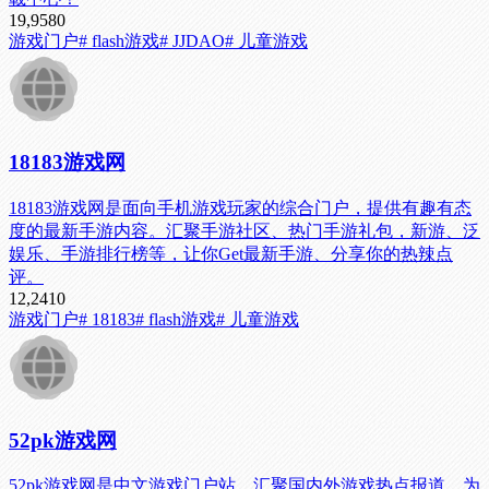
19,958
0
游戏门户
# flash游戏
# JJDAO
# 儿童游戏
18183游戏网
18183游戏网是面向手机游戏玩家的综合门户，提供有趣有态
度的最新手游内容。汇聚手游社区、热门手游礼包，新游、泛
娱乐、手游排行榜等，让你Get最新手游、分享你的热辣点
评。
12,241
0
游戏门户
# 18183
# flash游戏
# 儿童游戏
52pk游戏网
52pk游戏网是中文游戏门户站，汇聚国内外游戏热点报道，为