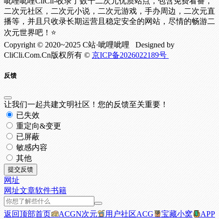
呲哩呲哩CliCli-收录了数千二次元优质站点，包含免费看番，
二次元社区，二次元小说，二次元游戏，手办周边，二次元直
播等，并且只收录长期运营且稳定安全的网站，尽情的畅游二
次元世界吧！⭐
Copyright © 2020~2025 C站·呲哩呲哩 Designed by
CliCli.Com.Cn版权所有 ©
京ICP备2026022189号
反馈
让我们一起共建文明社区！您的反馈至关重要！
已失效
重定向&变更
已屏蔽
敏感内容
其他
提交反馈
网址
网址
文章
软件
书籍
返回顶部
首页
ACGN次元
用户社区
ACG
宝藏小窝
APP