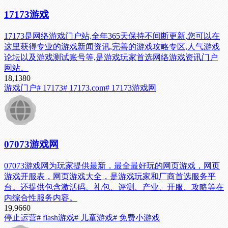
17173游戏
17173是网络游戏门户站,全年365天保持不间断更新,您可以在
这里获得专业的游戏新闻资讯,完善的游戏攻略专区,人气游戏
论坛以及游戏测试账号等,是游戏玩家首选网络游戏资讯门户
网站。
18,138
0
游戏门户
# 17173
# 17173.com
# 17173游戏网
07073游戏网
07073游戏网为玩家提供最新，最全最好玩的网页游戏，网页
游戏开服表，网页游戏大全，是游戏玩家和厂商首选服务平
台。还提供包含激活码、礼包、评测、产业、开服、攻略等在
内综合性服务内容。
19,966
0
停止运营
# flash游戏
# 儿童游戏
# 免费小游戏