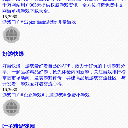
千万网站用户365天提供权威游戏资讯，全方位打造免费中文
网游单机游戏下载大全。
15,296
0
游戏门户
# 52pk
# flash游戏
# 儿童游戏
好游快爆
好游快爆，游戏爱好者自己的APP，致力于好玩的手机游戏分
享。一起品鉴精品好游，抢先体验内测新游，关注游戏排行榜
掌握市场动向。发表游戏评价，共建高品质游戏交流社区，与
开发者、游戏爱好者交流心得。
16,363
0
游戏门户
# flash游戏
# 儿童游戏
# 免费小游戏
叶子猪游戏网