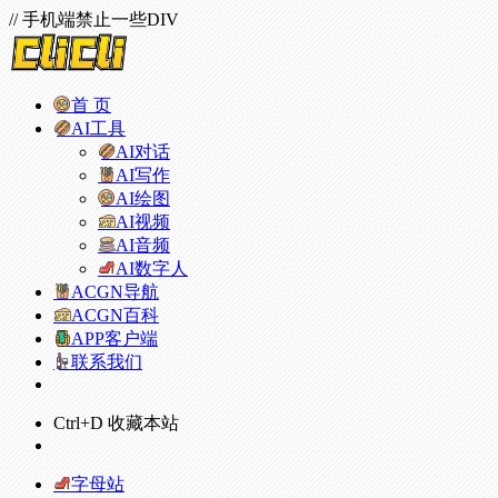
// 手机端禁止一些DIV
首 页
AI工具
AI对话
AI写作
AI绘图
AI视频
AI音频
AI数字人
ACGN导航
ACGN百科
APP客户端
联系我们
Ctrl+D 收藏本站
字母站