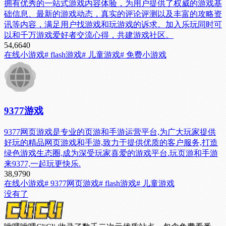
拥有优秀的一站式游戏内容体验，为用户提供了权威的游戏基
础信息、最新的游戏动态，真实的评论评测以及丰富的攻略资
讯等内容，满足用户找游戏和玩游戏的诉求。加入乐玩同时可
以和千万游戏爱好者交流心得，共建游戏社区。
54,664
0
在线小游戏
# flash游戏
# 儿童游戏
# 免费小游戏
9377游戏
9377网页游戏是专业的页游和手游运营平台,为广大玩家提供
好玩的精品网页游戏和手游,致力于提供优质的客户服务,打造
绿色游戏生态圈,成为深受玩家喜爱的游戏平台.玩页游和手游
来9377,一起玩更快乐.
38,979
0
在线小游戏
# 9377网页游戏
# flash游戏
# 儿童游戏
没有了