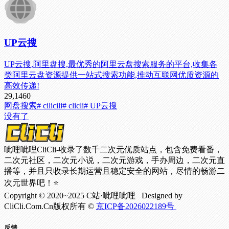
UP云搜
UP云搜,阿里盘搜,最优秀的阿里云盘搜索服务的平台,收集各
类阿里云盘资源提供一站式搜索功能,推动互联网优质资源的
高效传递!
29,146
0
网盘搜索
# cilicili
# clicli
# UP云搜
没有了
呲哩呲哩CliCli-收录了数千二次元优质站点，包含免费看番，
二次元社区，二次元小说，二次元游戏，手办周边，二次元直
播等，并且只收录长期运营且稳定安全的网站，尽情的畅游二
次元世界吧！⭐
Copyright © 2020~2025 C站·呲哩呲哩 Designed by
CliCli.Com.Cn版权所有 ©
京ICP备2026022189号
反馈