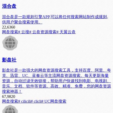
混合盘
混合盘是一款规则引擎APP,可以将任何搜索网站制作成规则,
供用户聚合搜索使用。
22,636
0
网盘搜索
# 云搜
# 云盘资源搜索
# 天翼云盘
影盘社
影盘社是一款强大的网盘资源搜索工具，支持百度、阿里、夸
克、迅雷、UC、蓝奏云等主流网盘资源搜索。每天更新海量
资源，自动过滤无效链接，帮助用户快速找到电影、电视剧、
音乐、文档、软件等资源。高效、精准、免费，您的网盘资源
搜索神器！
67,982
0
网盘搜索
# cilicili
# clicli
# UC网盘搜索