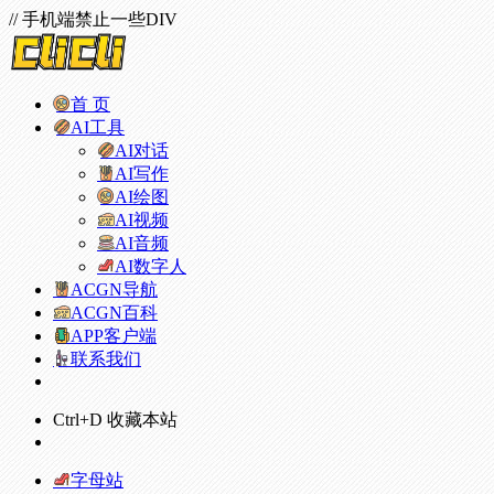
// 手机端禁止一些DIV
首 页
AI工具
AI对话
AI写作
AI绘图
AI视频
AI音频
AI数字人
ACGN导航
ACGN百科
APP客户端
联系我们
Ctrl+D 收藏本站
字母站