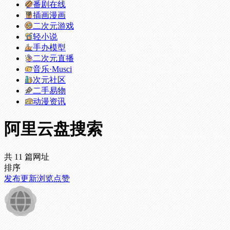
番剧在线
插画漫画
二次元游戏
轻小说
手办模型
二次元直播
音乐·Musci
次元社区
二手易物
动漫资讯
阿里云盘搜索
共 11 篇网址
排序
发布
更新
浏览
点赞